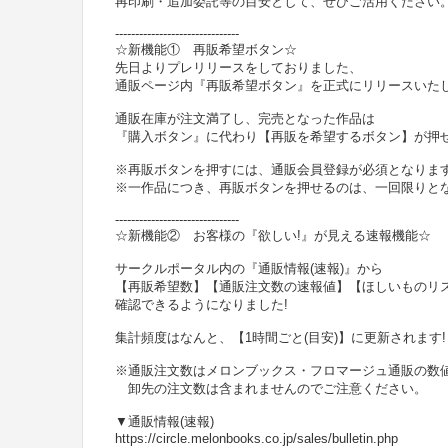
再印刷・追加委託等の目安として、ぜひご活用ください
-------------------------------
☆新機能① 再販希望ボタン☆
先日よりプレリリースをしておりました、
通販ページ内『再販希望ボタン』を正式にリリースいた
通販在庫が注文満了し、完売となった作品は
『購入ボタン』に代わり【再販を希望するボタン】が押
※再販ボタンを押すには、通販会員登録が必須となりま
※一作品につき、再販ボタンを押せるのは、一回限りと
-------------------------------
☆新機能② お客様の『欲しい!』が見える速報機能☆
サークルポータル内の『通販情報(速報)』から
【再販希望数】【通販注文数の速報値】【ほしいものリ
確認できるようになりました!
集計頻度はなんと、【1時間ごと(目安)】に更新されます!
※通販注文数はメロンブックス・フロマージュ通販の数
卸先の注文数は含まれませんのでご注意ください。
▼通販情報(速報)
https://circle.melonbooks.co.jp/sales/bulletin.php