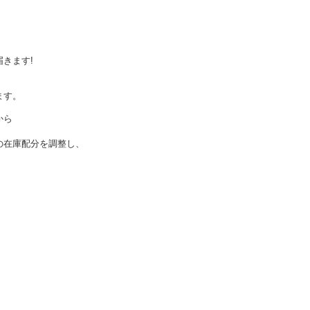
きます!
ます。
から
の在庫配分を調整し、