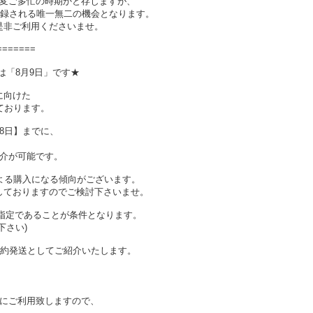
大変ご多忙の時期かと存じますが、
が記録される唯一無二の機会となります。
是非ご利用くださいませ。
=======
は「8月9日」です★
に向けた
ております。
8日】までに、
介が可能です。
よる購入になる傾向がございます。
しておりますのでご検討下さいませ。
の指定であることが条件となります。
下さい)
予約発送としてご紹介いたします。
にご利用致しますので、