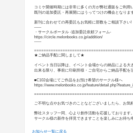
コミケ開催時期には非常に多くの方が弊社通販をご利用
既刊の追加委託・再展開にはうってつけの機会となりま
新刊に合わせての再委託もお気軽に部数をご相談下さい!
------
・サークルポータル -追加委託依頼フォーム-
https://circle.melonbooks.co.jp/addition/
------
=========================================
★ご納品手配に関しまして★
イベント当日以降は、イベント会場からの納品による大
出来る限り、事前に印刷所様・ご自宅からご納品手配を
■C102会場にてご作品をお預け希望のサークル様へ
https://www.melonbooks.co.jp/feature/detail.php?feature
=========================================
ご不明な点やお気づきのことなどございましたら、お気
弊社スタッフ一同、心より創作活動を応援しております
サークル様の新作を拝見できますことを楽しみにお待ち
お知らせ一覧に戻る