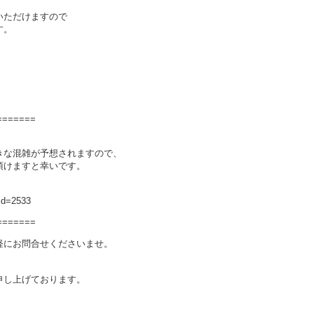
いただけますので
す。
=======
きな混雑が予想されますので、
頂けますと幸いです。
_id=2533
=======
軽にお問合せくださいませ。
。
申し上げております。