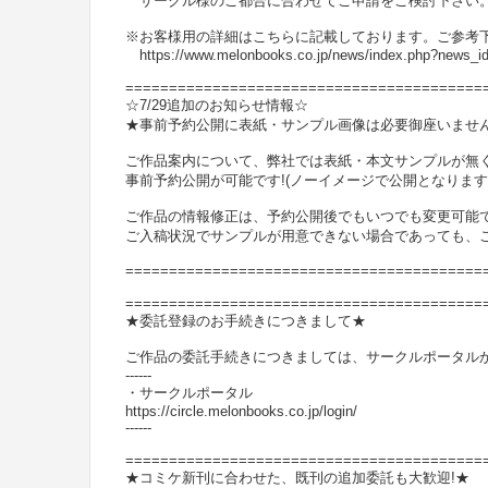
サークル様のご都合に合わせてご申請をご検討下さい
※お客様用の詳細はこちらに記載しております。ご参考
https://www.melonbooks.co.jp/news/index.php?news_i
=========================================
☆7/29追加のお知らせ情報☆
★事前予約公開に表紙・サンプル画像は必要御座いませ
ご作品案内について、弊社では表紙・本文サンプルが無
事前予約公開が可能です!(ノーイメージで公開となります
ご作品の情報修正は、予約公開後でもいつでも変更可能
ご入稿状況でサンプルが用意できない場合であっても、ご
=========================================
=========================================
★委託登録のお手続きにつきまして★
ご作品の委託手続きにつきましては、サークルポータル
------
・サークルポータル
https://circle.melonbooks.co.jp/login/
------
=========================================
★コミケ新刊に合わせた、既刊の追加委託も大歓迎!★