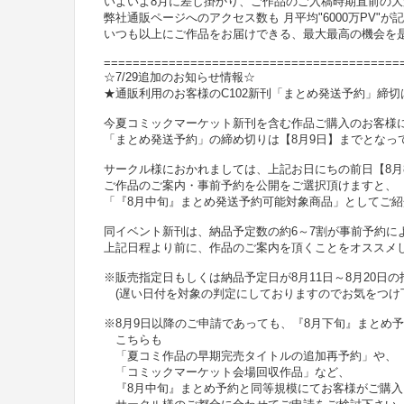
いよいよ8月に差し掛かり、ご作品のご入稿時期直前の
弊社通販ページへのアクセス数も 月平均"6000万PV"
いつも以上にご作品をお届けできる、最大最高の機会を
=========================================
☆7/29追加のお知らせ情報☆
★通販利用のお客様のC102新刊「まとめ発送予約」締切
今夏コミックマーケット新刊を含む作品ご購入のお客様
「まとめ発送予約」の締め切りは【8月9日】までとなっ
サークル様におかれましては、上記お日にちの前日【8月
ご作品のご案内・事前予約を公開をご選択頂けますと、
「『8月中旬』まとめ発送予約可能対象商品」としてご紹
同イベント新刊は、納品予定数の約6～7割が事前予約に
上記日程より前に、作品のご案内を頂くことをオススメ
※販売指定日もしくは納品予定日が8月11日～8月20日
(遅い日付を対象の判定にしておりますのでお気をつけ
※8月9日以降のご申請であっても、『8月下旬』まとめ
こちらも
「夏コミ作品の早期完売タイトルの追加再予約」や、
「コミックマーケット会場回収作品」など、
『8月中旬』まとめ予約と同等規模にてお客様がご購入