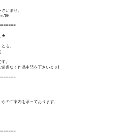
。
下さいませ。
d=786
=======
ん★
くとも、
)
です。
遠慮なく作品申請を下さいませ!
=======
=======
からのご案内を承っております。
=======