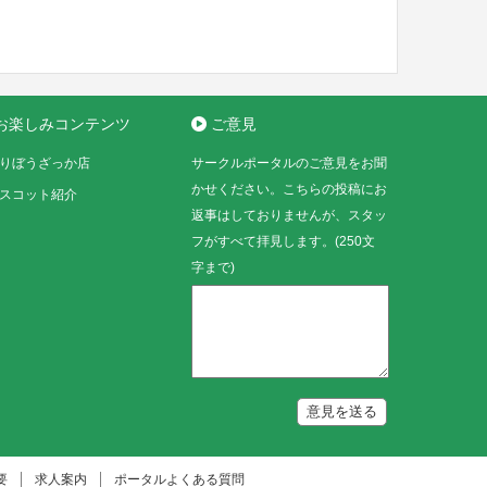
お楽しみコンテンツ
ご意見
りぼうざっか店
サークルポータルのご意見をお聞
かせください。こちらの投稿にお
スコット紹介
返事はしておりませんが、スタッ
フがすべて拝見します。(250文
字まで)
意見を送る
要
求人案内
ポータルよくある質問